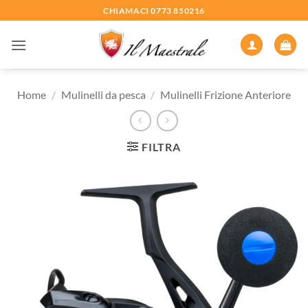
Salta
CHIAMACI 0773 850216
ai
contenuti
Home
/
Mulinelli da pesca
/
Mulinelli Frizione Anteriore
FILTRA