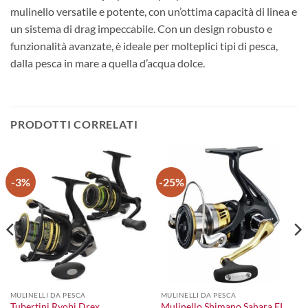
mulinello versatile e potente, con un’ottima capacità di linea e
un sistema di drag impeccabile. Con un design robusto e
funzionalità avanzate, è ideale per molteplici tipi di pesca,
dalla pesca in mare a quella d’acqua dolce.
PRODOTTI CORRELATI
-3%
-25%
MULINELLI DA PESCA
MULINELLI DA PESCA
l
Tubertini Ryobi Drex
Mulinello Shimano Sahara FI