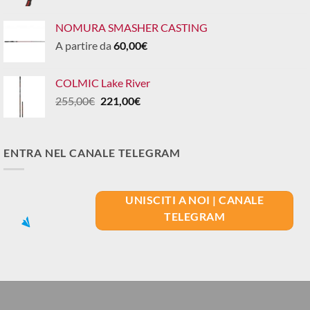
NOMURA SMASHER CASTING
A partire da
60,00
€
COLMIC Lake River
Il
Il
255,00
€
221,00
€
prezzo
prezzo
originale
attuale
era:
è:
ENTRA NEL CANALE TELEGRAM
255,00€.
221,00€.
UNISCITI A NOI | CANALE
TELEGRAM