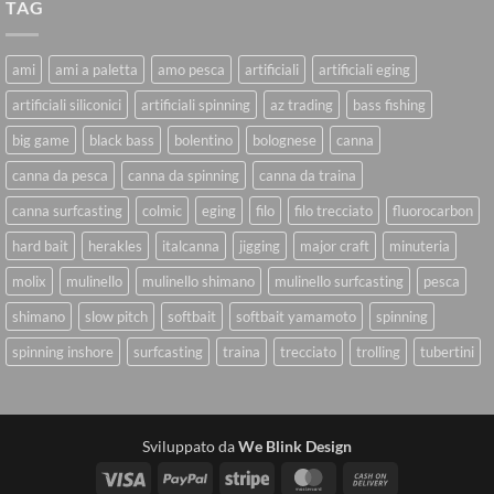
TAG
ami
ami a paletta
amo pesca
artificiali
artificiali eging
artificiali siliconici
artificiali spinning
az trading
bass fishing
big game
black bass
bolentino
bolognese
canna
canna da pesca
canna da spinning
canna da traina
canna surfcasting
colmic
eging
filo
filo trecciato
fluorocarbon
hard bait
herakles
italcanna
jigging
major craft
minuteria
molix
mulinello
mulinello shimano
mulinello surfcasting
pesca
shimano
slow pitch
softbait
softbait yamamoto
spinning
spinning inshore
surfcasting
traina
trecciato
trolling
tubertini
Sviluppato da
We Blink Design
Visa
PayPal
Stripe
MasterCard
Cash