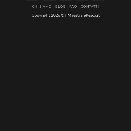
On
CHI SIAMO
BLOG
FAQ
CONTATTI
Delivery
Copyright 2026 ©
IlMaestralePesca.it