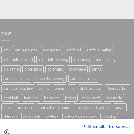
TAG
ami
ami a paletta
amo pesca
artificiali
artificiali eging
artificiali siliconici
artificiali spinning
az trading
bass fishing
big game
black bass
bolentino
bolognese
canna
canna da pesca
canna da spinning
canna da traina
canna surfcasting
colmic
eging
filo
filo trecciato
fluorocarbon
hard bait
herakles
italcanna
jigging
major craft
minuteria
molix
mulinello
mulinello shimano
mulinello surfcasting
pesca
shimano
slow pitch
softbait
softbait yamamoto
spinning
Politica sulla riservatezza
spinning inshore
surfcasting
traina
trecciato
trolling
tubertini