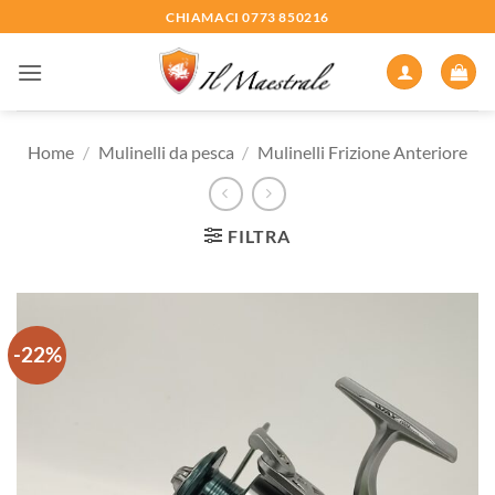
Salta
CHIAMACI 0773 850216
ai
contenuti
Home
/
Mulinelli da pesca
/
Mulinelli Frizione Anteriore
FILTRA
-22%