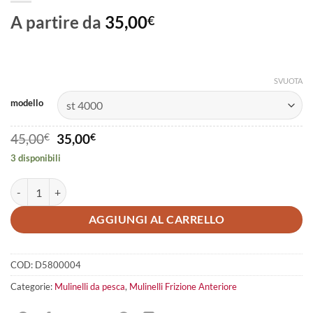
A partire da
35,00
€
SVUOTA
modello
Il
Il
45,00
€
35,00
€
prezzo
prezzo
3 disponibili
originale
attuale
era:
è:
wax stinger quantità
45,00€.
35,00€.
AGGIUNGI AL CARRELLO
COD:
D5800004
Categorie:
Mulinelli da pesca
,
Mulinelli Frizione Anteriore