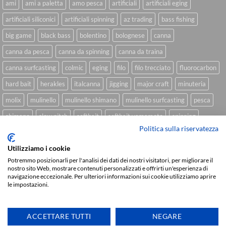
ami
ami a paletta
amo pesca
artificiali
artificiali eging
artificiali siliconici
artificiali spinning
az trading
bass fishing
big game
black bass
bolentino
bolognese
canna
canna da pesca
canna da spinning
canna da traina
canna surfcasting
colmic
eging
filo
filo trecciato
fluorocarbon
hard bait
herakles
italcanna
jigging
major craft
minuteria
molix
mulinello
mulinello shimano
mulinello surfcasting
pesca
shimano
slow pitch
softbait
softbait yamamoto
spinning
Politica sulla riservatezza
spinning inshore
surfcasting
traina
trecciato
trolling
tubertini
Utilizziamo i cookie
Potremmo posizionarli per l'analisi dei dati dei nostri visitatori, per migliorare il
nostro sito Web, mostrare contenuti personalizzati e offrirti un'esperienza di
Sviluppato da
We Blink Design
navigazione eccezionale. Per ulteriori informazioni sui cookie utilizziamo aprire
le impostazioni.
Visa
PayPal
Stripe
MasterCard
Cash
On
CHI SIAMO
BLOG
FAQ
CONTATTI
Delivery
ACCETTARE TUTTI
NEGARE
Copyright 2026 ©
IlMaestralePesca.it