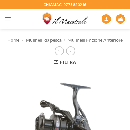
Salta
CHIAMACI 0773 850216
ai
contenuti
Home
/
Mulinelli da pesca
/
Mulinelli Frizione Anteriore
FILTRA