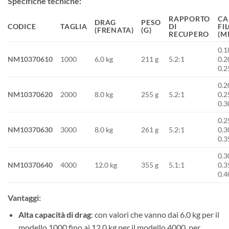
Specifiche tecniche
:
RAPPORTO
CA
DRAG
PESO
CODICE
TAGLIA
DI
FI
(FRENATA)
(G)
RECUPERO
(M
0.1
NM10370610
1000
6.0 kg
211 g
5.2:1
0.2
0.2
0.2
NM10370620
2000
8.0 kg
255 g
5.2:1
0.2
0.3
0.2
NM10370630
3000
8.0 kg
261 g
5.2:1
0.3
0.3
0.3
NM10370640
4000
12.0 kg
355 g
5.1:1
0.3
0.4
Vantaggi
:
Alta capacità di drag
: con valori che vanno dai 6.0 kg per il
modello 1000 fino ai 12.0 kg per il modello 4000, per