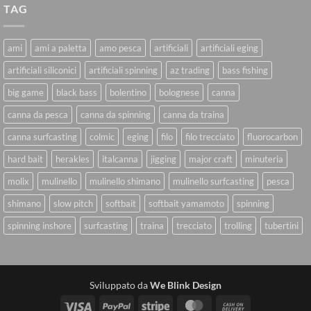
TAG
ami
ami a paletta
amo pesca
artificiali
artificiali eging
artificiali siliconici
artificiali spinning
az trading
bass fishing
big game
black bass
bolentino
bolognese
canna
canna da pesca
canna da spinning
canna da traina
canna surfcasting
colmic
eging
filo
filo trecciato
fluorocarbon
hard bait
herakles
italcanna
jigging
major craft
minuteria
molix
mulinello
mulinello shimano
mulinello surfcasting
pesca
shimano
slow pitch
softbait
softbait yamamoto
spinning
spinning inshore
surfcasting
traina
trecciato
trolling
tubertini
Sviluppato da
We Blink Design
Visa
PayPal
Stripe
MasterCard
Cash