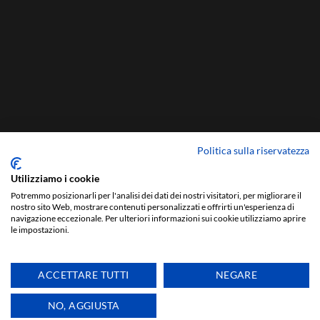
Politica sulla riservatezza
Utilizziamo i cookie
Potremmo posizionarli per l'analisi dei dati dei nostri visitatori, per migliorare il
nostro sito Web, mostrare contenuti personalizzati e offrirti un'esperienza di
navigazione eccezionale. Per ulteriori informazioni sui cookie utilizziamo aprire
le impostazioni.
ACCETTARE TUTTI
NEGARE
T
NO, AGGIUSTA