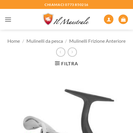
Salta
CHIAMACI 0773 850216
ai
contenuti
Home
/
Mulinelli da pesca
/
Mulinelli Frizione Anteriore
FILTRA