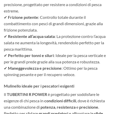
precisione, progettato per resistere a condizioni di pesca
estreme.
✔
Frizione potente
: Controllo totale durante il
combattimento con pesci di grandi dimensioni, grazie alla
frizione potenziata.
✔
Resistente all’acqua salata
: La protezione contro l’acqua
salata ne aumenta la longevità, rendendolo perfetto per la
pesca marittima.
✔
Perfetto per tonni e siluri
: Ideale per la pesca verticale e
per le grandi prede grazie alla sua potenza e robustezza.
✔
Maneggevolezza e precisione
: Ottimo per la pesca
spinning pesante e per il recupero veloce.
Mulinello ideale per i pescatori esigenti
Il
TUBERTINI R POWER
è progettato per soddisfare le
esigenze di chi pesca in
condizioni difficili
, dove è richiesta
una combinazione di
potenza
,
resistenza
e
precisione
.
Perfetto per sfidare
grandi predatori
e affrontare le
sfide