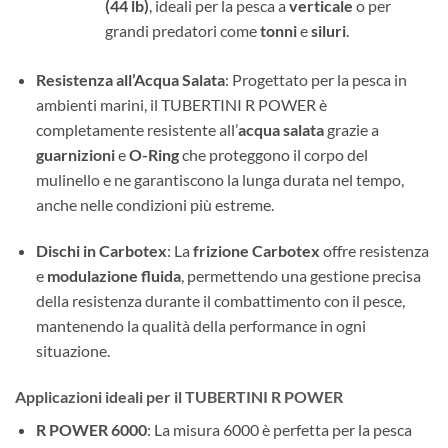
(44 lb)
, ideali per la pesca a
verticale
o per
grandi predatori come
tonni
e
siluri
.
Resistenza all’Acqua Salata
: Progettato per la pesca in
ambienti marini, il TUBERTINI R POWER è
completamente resistente all’
acqua salata
grazie a
guarnizioni
e
O-Ring
che proteggono il corpo del
mulinello e ne garantiscono la lunga durata nel tempo,
anche nelle condizioni più estreme.
Dischi in Carbotex
: La
frizione Carbotex
offre resistenza
e
modulazione fluida
, permettendo una gestione precisa
della resistenza durante il combattimento con il pesce,
mantenendo la qualità della performance in ogni
situazione.
Applicazioni ideali per il TUBERTINI R POWER
R POWER 6000
: La misura 6000 è perfetta per la pesca