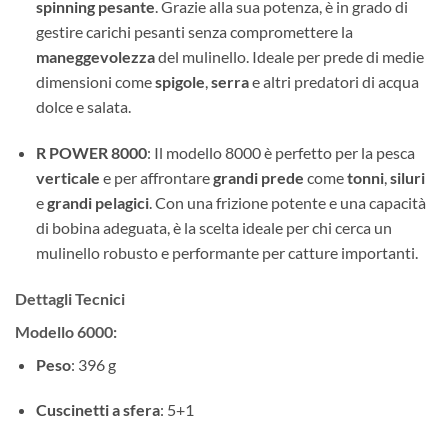
spinning pesante
. Grazie alla sua potenza, è in grado di
gestire carichi pesanti senza compromettere la
maneggevolezza
del mulinello. Ideale per prede di medie
dimensioni come
spigole
,
serra
e altri predatori di acqua
dolce e salata.
R POWER 8000
: Il modello 8000 è perfetto per la pesca
verticale
e per affrontare
grandi prede
come
tonni
,
siluri
e
grandi pelagici
. Con una frizione potente e una capacità
di bobina adeguata, è la scelta ideale per chi cerca un
mulinello robusto e performante per catture importanti.
Dettagli Tecnici
Modello 6000
:
Peso
: 396 g
Cuscinetti a sfera
: 5+1