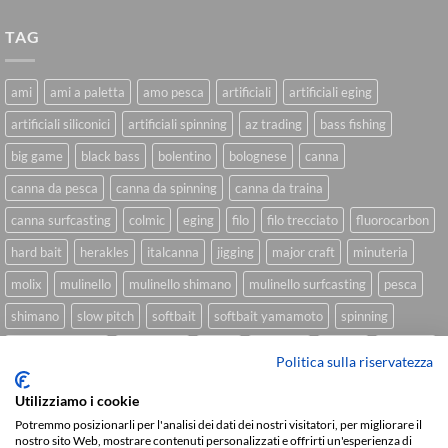
TAG
ami
ami a paletta
amo pesca
artificiali
artificiali eging
artificiali siliconici
artificiali spinning
az trading
bass fishing
big game
black bass
bolentino
bolognese
canna
canna da pesca
canna da spinning
canna da traina
canna surfcasting
colmic
eging
filo
filo trecciato
fluorocarbon
hard bait
herakles
italcanna
jigging
major craft
minuteria
molix
mulinello
mulinello shimano
mulinello surfcasting
pesca
shimano
slow pitch
softbait
softbait yamamoto
spinning
spinning inshore
surfcasting
traina
trecciato
trolling
tubertini
Politica sulla riservatezza
Utilizziamo i cookie
Potremmo posizionarli per l'analisi dei dati dei nostri visitatori, per migliorare il
Sviluppato da
We Blink Design
nostro sito Web, mostrare contenuti personalizzati e offrirti un'esperienza di